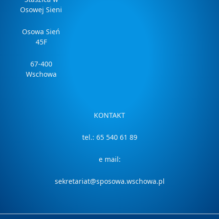
Osowej Sieni
Osowa Sień
45F
67-400
Wschowa
KONTAKT
tel.: 65 540 61 89
e mail:
sekretariat@sposowa.wschowa.pl