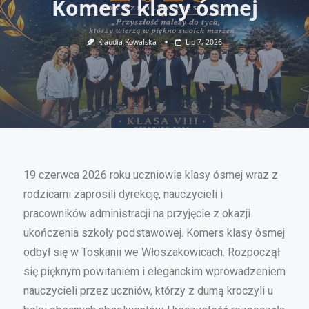
Komers klasy ósmej
Klaudia Kowalska
Lip 7, 2026
19 czerwca 2026 roku uczniowie klasy ósmej wraz z
rodzicami zaprosili dyrekcję, nauczycieli i
pracowników administracji na przyjęcie z okazji
ukończenia szkoły podstawowej. Komers klasy ósmej
odbył się w Toskanii we Włoszakowicach. Rozpoczął
się pięknym powitaniem i eleganckim wprowadzeniem
nauczycieli przez uczniów, którzy z dumą kroczyli u