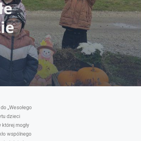
łe
ie
ę do „Wesołego
tu dzieci
w której mogły
akło wspólnego