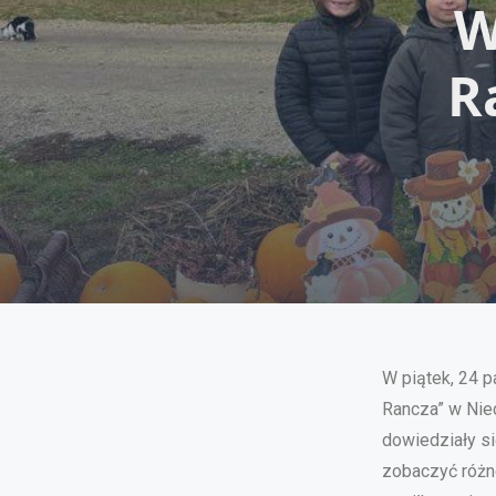
W
R
W piątek, 24 p
Rancza” w Nie
dowiedziały si
zobaczyć różn