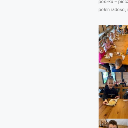
posiłku – piec
pełen radości