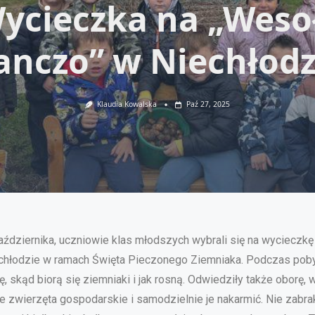
ycieczka na „Weso
anczo” w Niechłodz
Klaudia Kowalska
Paź 27, 2025
aździernika, uczniowie klas młodszych wybrali się na wycieczk
chłodzie w ramach Święta Pieczonego Ziemniaka. Podczas poby
ę, skąd biorą się ziemniaki i jak rosną. Odwiedziły także oborę, 
e zwierzęta gospodarskie i samodzielnie je nakarmić. Nie zabr