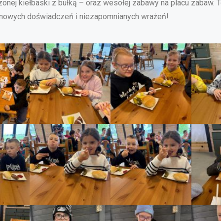
zonej kiełbaski z bułką – oraz wesołej zabawy na placu zabaw. T
, nowych doświadczeń i niezapomnianych wrażeń!